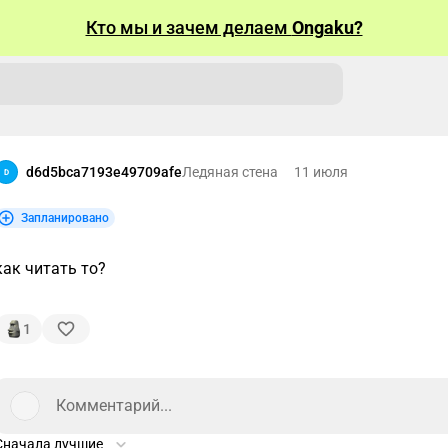
Кто мы и зачем делаем
Ongaku?
d6d5bca7193e49709afe
Ледяная стена
11 июля
D
Запланировано
как читать то?
1
Комментарий...
Сначала лучшие