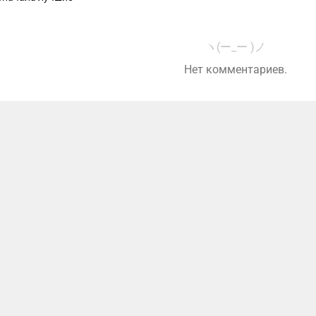
ヽ(ー_ー )ノ
Нет комментариев.