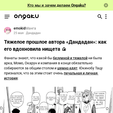
Кто мы и зачем делаем
Ongaku?
emokid
Манга
25 мая
 · 
Дандадан
Тяжелое прошлое автора «Дандадан»: как 
его вдохновила нищета 🍙
Фанаты знают, что какой бы 
безумной и тяжелой
 ни была 
арка, Момо, Окарун и компания в конце обязательно 
собираются за общим столом и 
шумно едят
. Юкинобу Тацу 
признался, что за этим стоит очень 
печальная и личная 
история
: