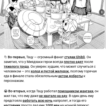
📁 
Во-первых,
 Тацу — огромный фанат 
студии Ghibli
. Он 
заметил, что у Миядзаки герои всегда 
плотно едят
 после 
тяжелого труда
. Он уверен: худшее, что может случиться с 
человеком — это 
холод и пустой желудок
, поэтому горячая 
еда в финале стала обязательным 
актом доброты
 к 
персонажам.
😭 
Во-вторых,
 когда Тацу работал 
помощником мангаки
, он 
жил так, что ему даже 
не хватало на еду
. В один день ему 
предстояло 
работать всю ночь
 напролет, и тогда его 
наставник
 просто дал ему 
1000 иен
 на ночной перекус.