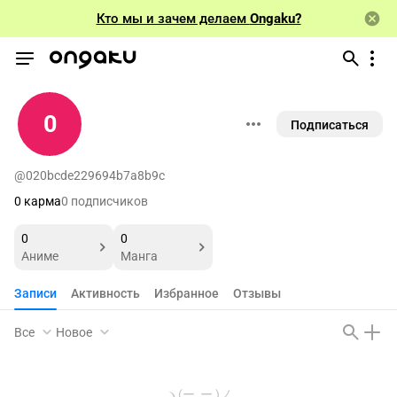
Кто мы и зачем делаем
Ongaku?
0
Подписаться
@020bcde229694b7a8b9c
0 карма
0 подписчиков
0
0
Аниме
Манга
Записи
Активность
Избранное
Отзывы
Все
Новое
ヽ(ー_ー )ノ