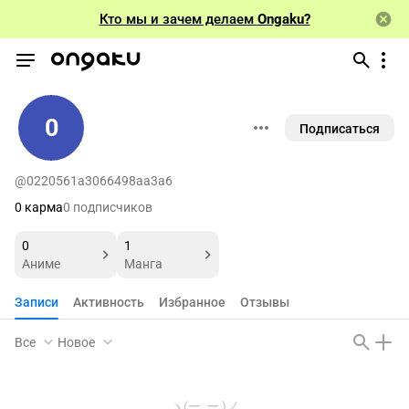
Кто мы и зачем делаем
Ongaku?
0
Подписаться
@0220561a3066498aa3a6
0 карма
0 подписчиков
0
1
Аниме
Манга
Записи
Активность
Избранное
Отзывы
Все
Новое
ヽ(ー_ー )ノ