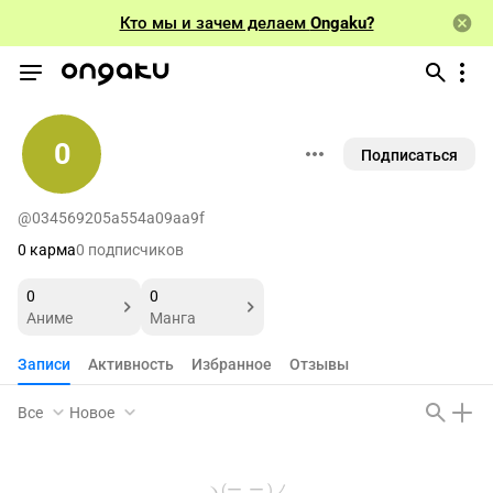
Кто мы и зачем делаем
Ongaku?
0
Подписаться
@034569205a554a09aa9f
0 карма
0 подписчиков
0
0
Аниме
Манга
Записи
Активность
Избранное
Отзывы
Все
Новое
ヽ(ー_ー )ノ