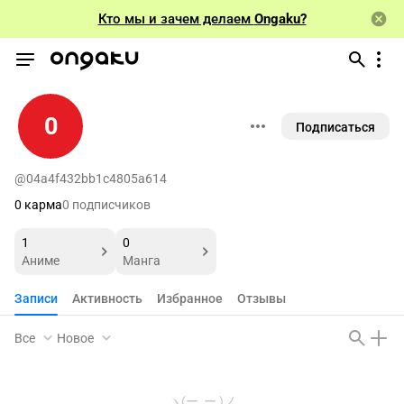
Кто мы и зачем делаем
Ongaku?
0
Подписаться
@04a4f432bb1c4805a614
0 карма
0 подписчиков
1
0
Аниме
Манга
Записи
Активность
Избранное
Отзывы
Все
Новое
ヽ(ー_ー )ノ