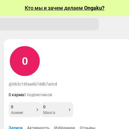
Кто мы и зачем делаем
Ongaku?
0
@063c16faa6b74db7a0cd
0 карма
0 подписчиков
0
0
Аниме
Манга
Записи
Активность
Избранное
Отзывы