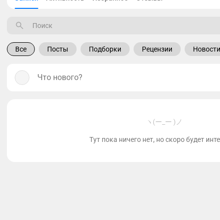
Все
Посты
Подборки
Рецензии
Новост
Что нового?
ヽ(ー_ー )ノ
Тут пока ничего нет, но скоро будет инт