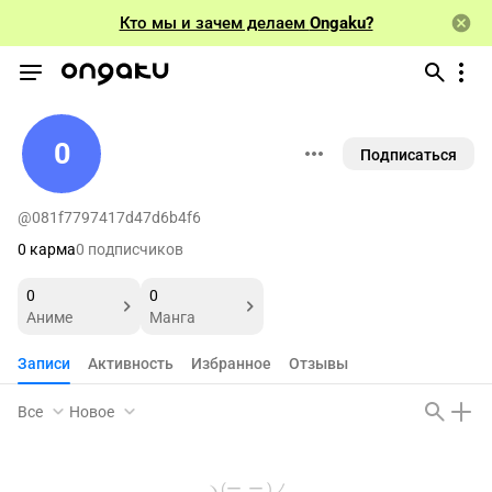
Кто мы и зачем делаем
Ongaku?
0
Подписаться
@081f7797417d47d6b4f6
0 карма
0 подписчиков
0
0
Аниме
Манга
Записи
Активность
Избранное
Отзывы
Все
Новое
ヽ(ー_ー )ノ