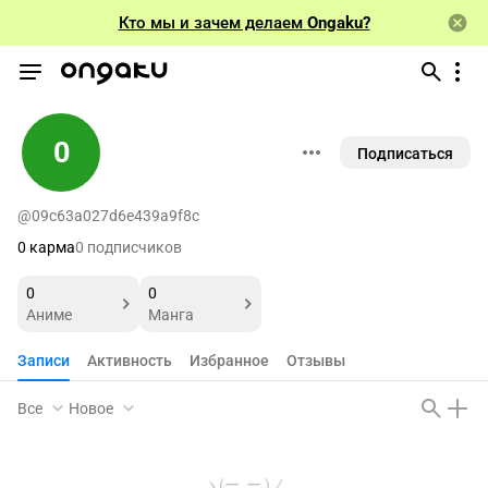
Кто мы и зачем делаем
Ongaku?
0
Подписаться
@09c63a027d6e439a9f8c
0 карма
0 подписчиков
0
0
Аниме
Манга
Записи
Активность
Избранное
Отзывы
Все
Новое
ヽ(ー_ー )ノ