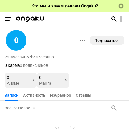
Кто мы и зачем делаем
Ongaku?
0
Подписаться
@0a9c3a9067b4478eb00b
0 карма
0 подписчиков
0
0
Аниме
Манга
Записи
Активность
Избранное
Отзывы
Все
Новое
ヽ(ー_ー )ノ