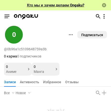
Кто мы и зачем делаем
Ongaku?
0
Подписаться
@0b96a1c5109648759a3b
0 карма
0 подписчиков
0
0
Аниме
Манга
Записи
Активность
Избранное
Отзывы
Все
Новое
ヽ(ー_ー )ノ