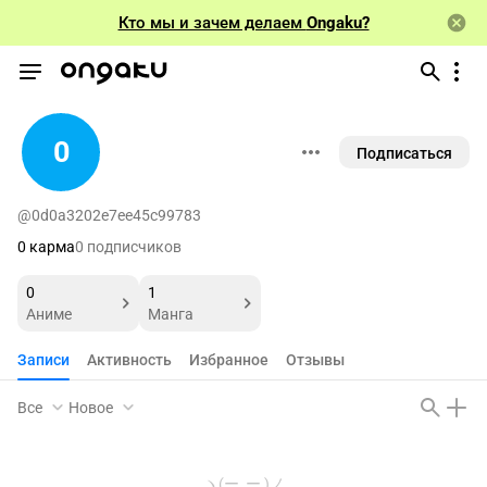
Кто мы и зачем делаем
Ongaku?
0
Подписаться
@0d0a3202e7ee45c99783
0 карма
0 подписчиков
0
1
Аниме
Манга
Записи
Активность
Избранное
Отзывы
Все
Новое
ヽ(ー_ー )ノ