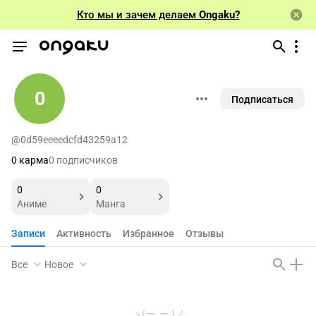
Кто мы и зачем делаем
Ongaku?
0
Подписаться
@0d59eeeedcfd43259a12
0 карма
0 подписчиков
0
0
Аниме
Манга
Записи
Активность
Избранное
Отзывы
Все
Новое
ヽ(ー_ー )ノ