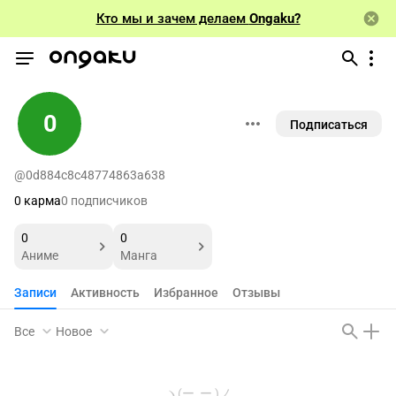
Кто мы и зачем делаем
Ongaku?
0
Подписаться
@0d884c8c48774863a638
0 карма
0 подписчиков
0
0
Аниме
Манга
Записи
Активность
Избранное
Отзывы
Все
Новое
ヽ(ー_ー )ノ