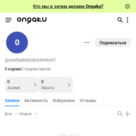
Кто мы и зачем делаем
Ongaku?
0
Подписаться
@0eef6b88d39043099457
0 карма
0 подписчиков
0
0
Аниме
Манга
Записи
Активность
Избранное
Отзывы
Все
Новое
ヽ(ー_ー )ノ