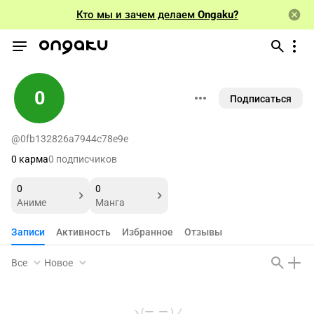
Кто мы и зачем делаем
Ongaku?
0
Подписаться
@0fb132826a7944c78e9e
0 карма
0 подписчиков
0
0
Аниме
Манга
Записи
Активность
Избранное
Отзывы
Все
Новое
ヽ(ー_ー )ノ