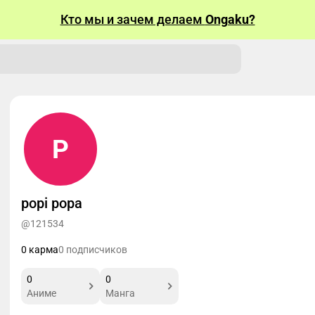
Кто мы и зачем делаем
Ongaku?
P
popi popa
@121534
0 карма
0 подписчиков
0
0
Аниме
Манга