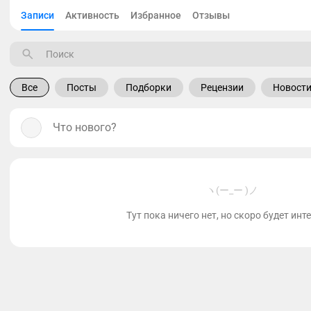
Записи
Активность
Избранное
Отзывы
Все
Посты
Подборки
Рецензии
Новост
Что нового?
ヽ(ー_ー )ノ
Тут пока ничего нет, но скоро будет инт