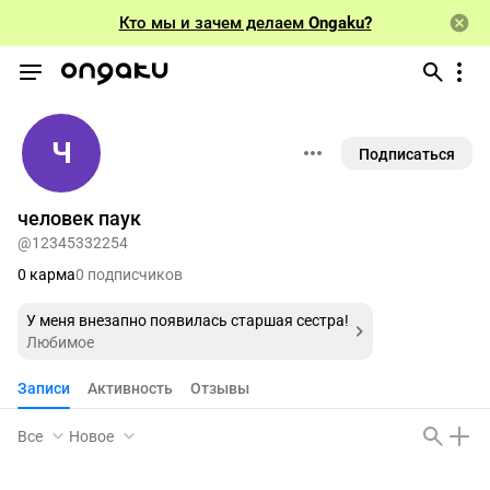
Кто мы и зачем делаем
Ongaku?
Ч
Подписаться
человек паук
@12345332254
0 карма
0 подписчиков
У меня внезапно появилась старшая сестра!
Любимое
Записи
Активность
Отзывы
Все
Новое