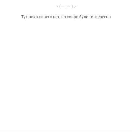
ヽ(ー_ー )ノ
Тут пока ничего нет, но скоро будет интересно