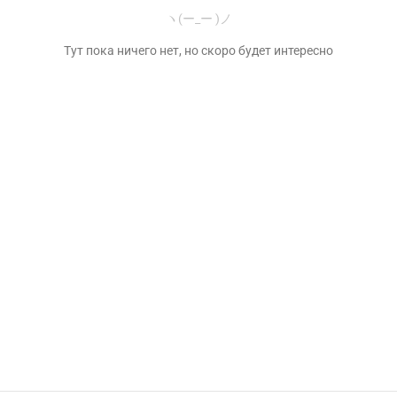
ヽ(ー_ー )ノ
Тут пока ничего нет, но скоро будет интересно