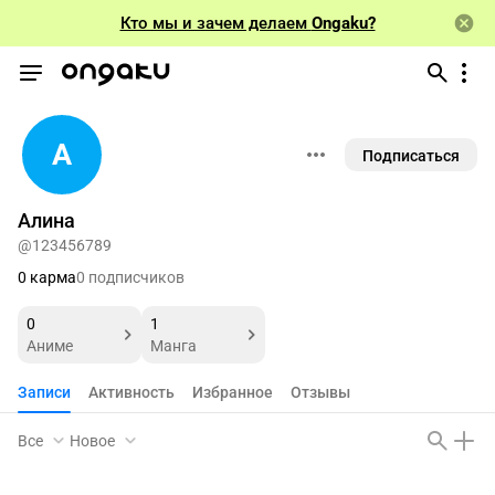
Кто мы и зачем делаем
Ongaku?
А
Подписаться
Алина
@123456789
0 карма
0 подписчиков
0
1
Аниме
Манга
Записи
Активность
Избранное
Отзывы
Все
Новое