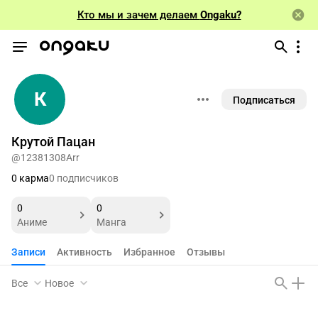
Кто мы и зачем делаем
Ongaku?
К
Подписаться
Крутой Пацан
@12381308Arr
0 карма
0 подписчиков
0
0
Аниме
Манга
Записи
Активность
Избранное
Отзывы
Все
Новое