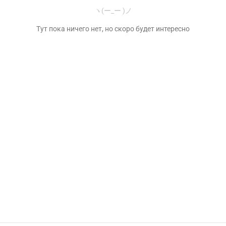
ヽ(ー_ー )ノ
Тут пока ничего нет, но скоро будет интересно