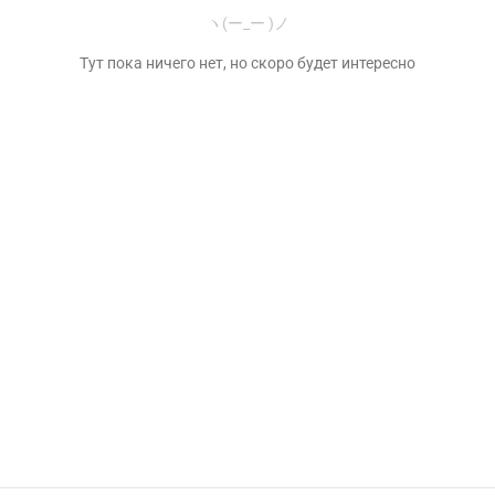
ヽ(ー_ー )ノ
Тут пока ничего нет, но скоро будет интересно