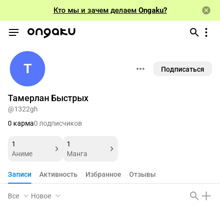
Кто мы и зачем делаем
Ongaku?
Т
Подписаться
Тамерлан Быстрых
@1322gh
0 карма
0 подписчиков
1
1
Аниме
Манга
Записи
Активность
Избранное
Отзывы
Все
Новое