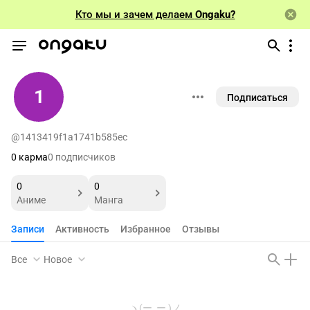
Кто мы и зачем делаем
Ongaku?
1
Подписаться
@1413419f1a1741b585ec
0 карма
0 подписчиков
0
0
Аниме
Манга
Записи
Активность
Избранное
Отзывы
Все
Новое
ヽ(ー_ー )ノ