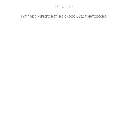
ヽ(ー_ー )ノ
Тут пока ничего нет, но скоро будет интересно