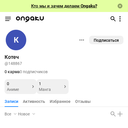
Кто мы и зачем делаем
Ongaku?
К
Подписаться
Котеч
@148867
0 карма
0 подписчиков
0
1
Аниме
Манга
Записи
Активность
Избранное
Отзывы
Все
Новое