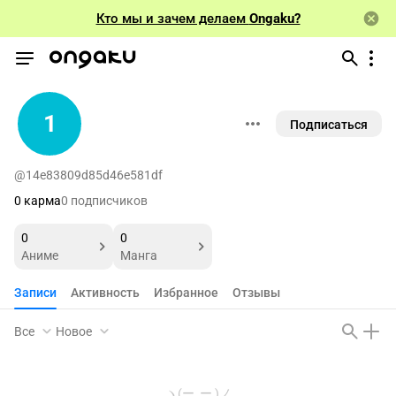
Кто мы и зачем делаем
Ongaku?
1
Подписаться
@14e83809d85d46e581df
0 карма
0 подписчиков
0
0
Аниме
Манга
Записи
Активность
Избранное
Отзывы
Все
Новое
ヽ(ー_ー )ノ