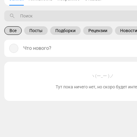
Все
Посты
Подборки
Рецензии
Новост
Что нового?
ヽ(ー_ー )ノ
Тут пока ничего нет, но скоро будет инт