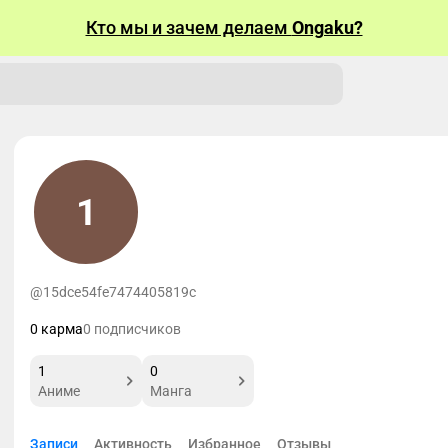
Кто мы и зачем делаем
Ongaku?
1
@15dce54fe7474405819c
0 карма
0 подписчиков
1
0
Аниме
Манга
Записи
Активность
Избранное
Отзывы