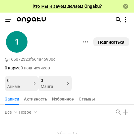
Кто мы и зачем делаем
Ongaku?
1
Подписаться
@165072323f664a45930d
0 карма
0 подписчиков
0
0
Аниме
Манга
Записи
Активность
Избранное
Отзывы
Все
Новое
ヽ(ー_ー )ノ