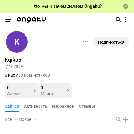
Кто мы и зачем делаем
Ongaku?
K
Подписаться
Kqiko5
@167899
0 карма
0 подписчиков
0
0
Аниме
Манга
Записи
Активность
Избранное
Отзывы
Все
Новое