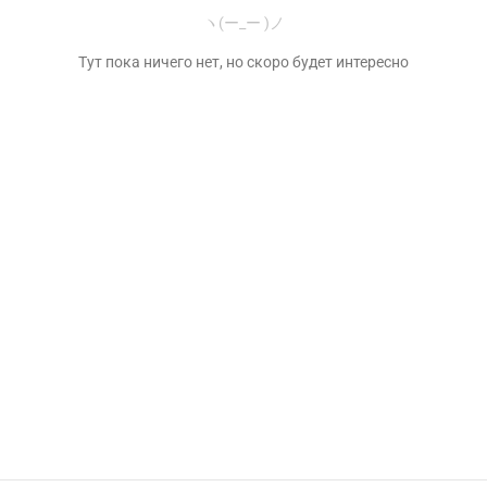
ヽ(ー_ー )ノ
Тут пока ничего нет, но скоро будет интересно