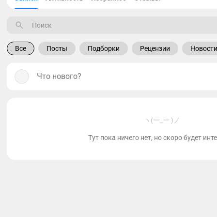
Все
Посты
Подборки
Рецензии
Новост
Что нового?
ヽ(ー_ー )ノ
Тут пока ничего нет, но скоро будет инт