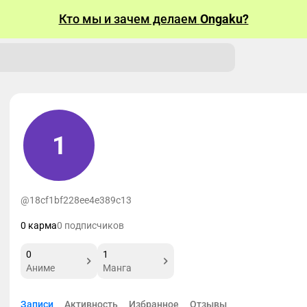
Кто мы и зачем делаем
Ongaku?
1
@18cf1bf228ee4e389c13
0 карма
0 подписчиков
0
1
Аниме
Манга
Записи
Активность
Избранное
Отзывы