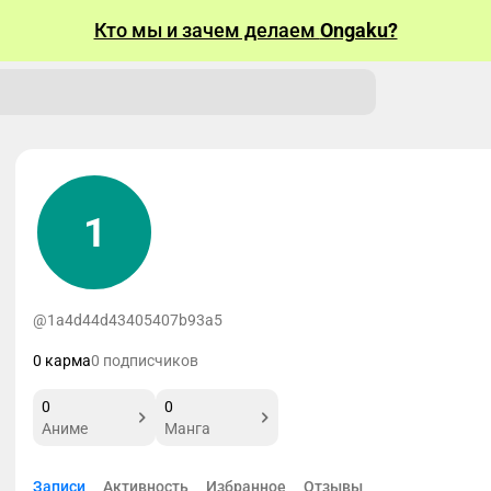
Кто мы и зачем делаем
Ongaku?
1
@1a4d44d43405407b93a5
0 карма
0 подписчиков
0
0
Аниме
Манга
Записи
Активность
Избранное
Отзывы