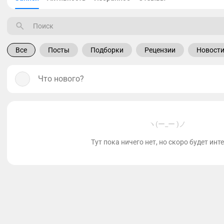
Все
Посты
Подборки
Рецензии
Новост
Что нового?
ヽ(ー_ー )ノ
Тут пока ничего нет, но скоро будет инт