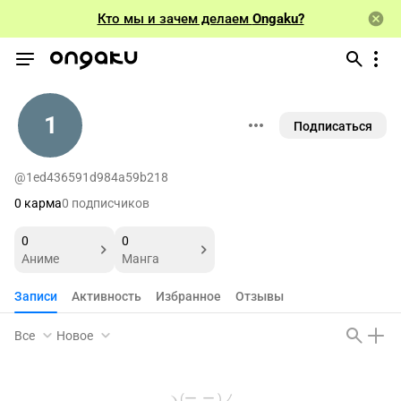
Кто мы и зачем делаем
Ongaku?
1
Подписаться
@1ed436591d984a59b218
0 карма
0 подписчиков
0
0
Аниме
Манга
Записи
Активность
Избранное
Отзывы
Все
Новое
ヽ(ー_ー )ノ