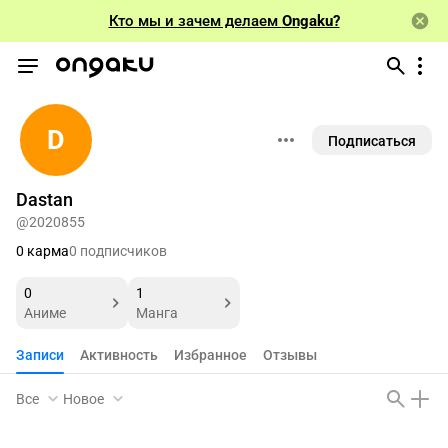
Кто мы и зачем делаем
Ongaku?
D
Подписаться
Dastan
@2020855
0 карма
0 подписчиков
0
1
Аниме
Манга
Записи
Активность
Избранное
Отзывы
Все
Новое