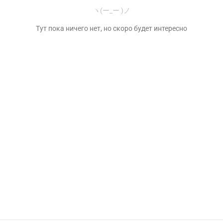
ヽ(ー_ー )ノ
Тут пока ничего нет, но скоро будет интересно