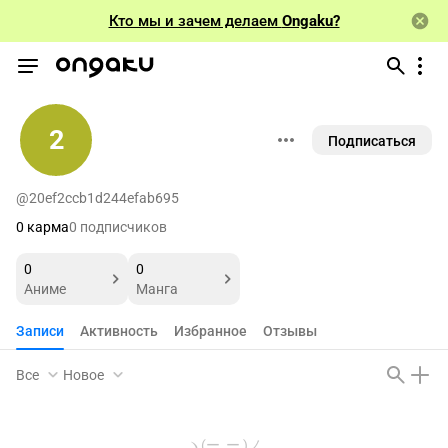
Кто мы и зачем делаем
Ongaku?
2
Подписаться
@20ef2ccb1d244efab695
0 карма
0 подписчиков
0
0
Аниме
Манга
Записи
Активность
Избранное
Отзывы
Все
Новое
ヽ(ー_ー )ノ