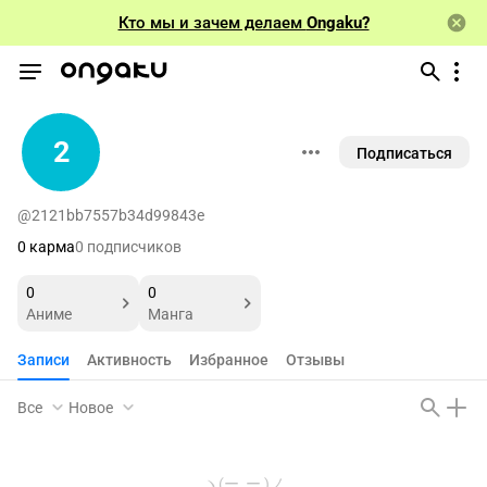
Кто мы и зачем делаем
Ongaku?
2
Подписаться
@2121bb7557b34d99843e
0 карма
0 подписчиков
0
0
Аниме
Манга
Записи
Активность
Избранное
Отзывы
Все
Новое
ヽ(ー_ー )ノ