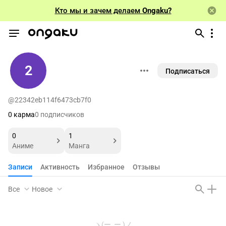
Кто мы и зачем делаем
Ongaku?
2
Подписаться
@22342eb114f6473cb7f0
0 карма
0 подписчиков
0
1
Аниме
Манга
Записи
Активность
Избранное
Отзывы
Все
Новое
ヽ(ー_ー )ノ