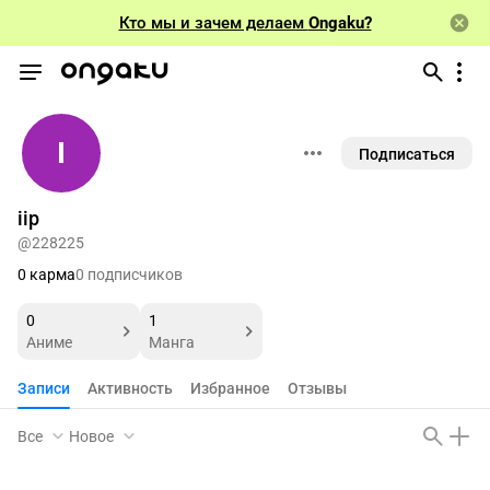
Кто мы и зачем делаем
Ongaku?
I
Подписаться
iip
@228225
0 карма
0 подписчиков
0
1
Аниме
Манга
Записи
Активность
Избранное
Отзывы
Все
Новое