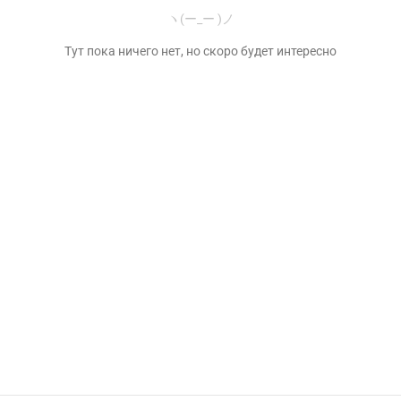
ヽ(ー_ー )ノ
Тут пока ничего нет, но скоро будет интересно