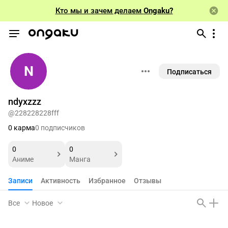
Кто мы и зачем делаем
Ongaku?
N
Подписаться
ndyxzzz
@228228228fff
0 карма
0 подписчиков
0
0
Аниме
Манга
Записи
Активность
Избранное
Отзывы
Все
Новое