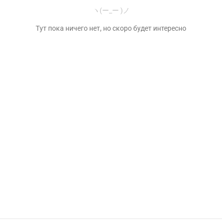
ヽ(ー_ー )ノ
Тут пока ничего нет, но скоро будет интересно