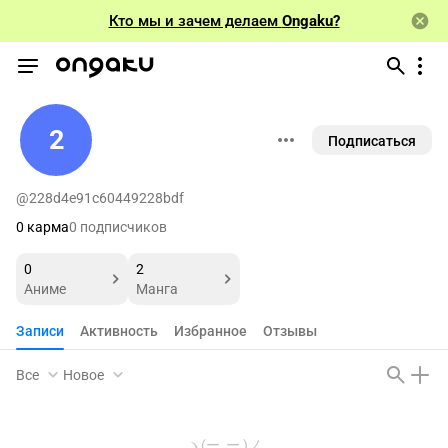
Кто мы и зачем делаем
Ongaku?
2
Подписаться
@228d4e91c60449228bdf
0 карма
0 подписчиков
0
2
Аниме
Манга
Записи
Активность
Избранное
Отзывы
Все
Новое
ヽ(ー_ー )ノ