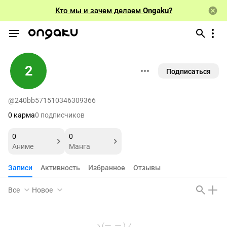
Кто мы и зачем делаем
Ongaku?
2
Подписаться
@240bb571510346309366
0 карма
0 подписчиков
0
0
Аниме
Манга
Записи
Активность
Избранное
Отзывы
Все
Новое
ヽ(ー_ー )ノ