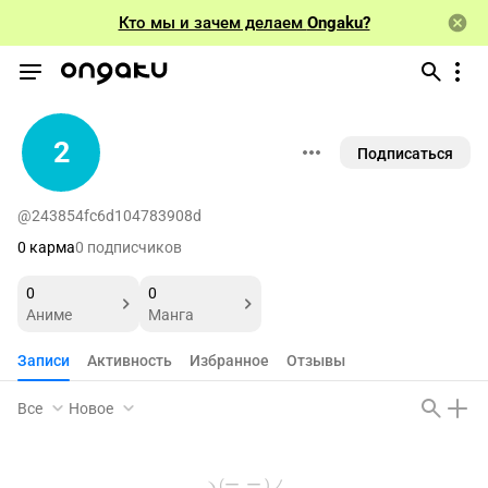
Кто мы и зачем делаем
Ongaku?
2
Подписаться
@243854fc6d104783908d
0 карма
0 подписчиков
0
0
Аниме
Манга
Записи
Активность
Избранное
Отзывы
Все
Новое
ヽ(ー_ー )ノ