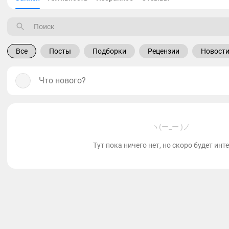
Все
Посты
Подборки
Рецензии
Новост
Что нового?
ヽ(ー_ー )ノ
Тут пока ничего нет, но скоро будет инт