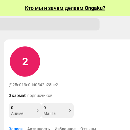
Кто мы и зачем делаем
Ongaku?
2
@25c013e0dd0542b28be2
0 карма
0 подписчиков
0
0
Аниме
Манга
Записи
Активность
Избранное
Отзывы