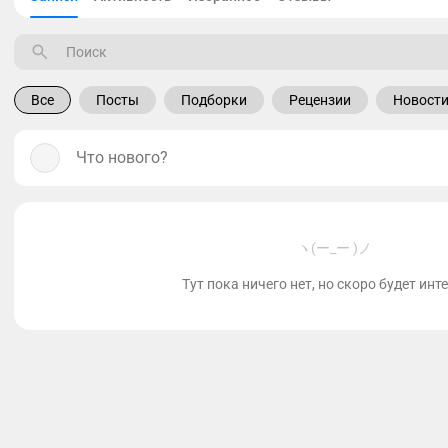
Все
Посты
Подборки
Рецензии
Новост
Что нового?
ヽ(ー_ー )ノ
Тут пока ничего нет, но скоро будет инт