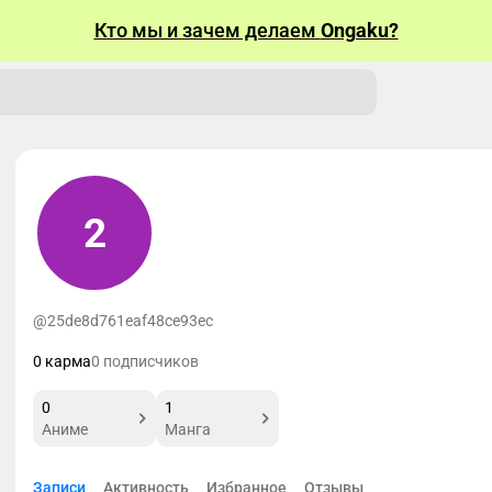
Кто мы и зачем делаем
Ongaku?
2
@25de8d761eaf48ce93ec
0 карма
0 подписчиков
0
1
Аниме
Манга
Записи
Активность
Избранное
Отзывы