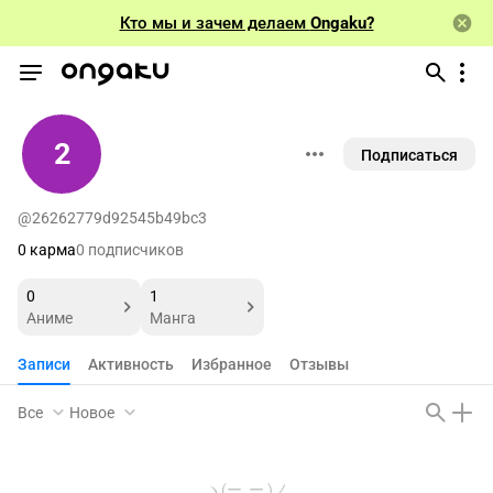
Кто мы и зачем делаем
Ongaku?
2
Подписаться
@26262779d92545b49bc3
0 карма
0 подписчиков
0
1
Аниме
Манга
Записи
Активность
Избранное
Отзывы
Все
Новое
ヽ(ー_ー )ノ