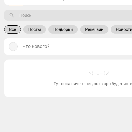
Все
Посты
Подборки
Рецензии
Новост
Что нового?
ヽ(ー_ー )ノ
Тут пока ничего нет, но скоро будет инт