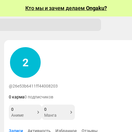
Кто мы и зачем делаем
Ongaku?
2
@26e53b6411ff44008203
0 карма
0 подписчиков
0
0
Аниме
Манга
Записи
Активность
Избранное
Отзывы