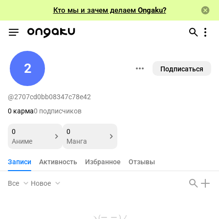
Кто мы и зачем делаем
Ongaku?
2
Подписаться
@2707cd0bb08347c78e42
0 карма
0 подписчиков
0
0
Аниме
Манга
Записи
Активность
Избранное
Отзывы
Все
Новое
ヽ(ー_ー )ノ