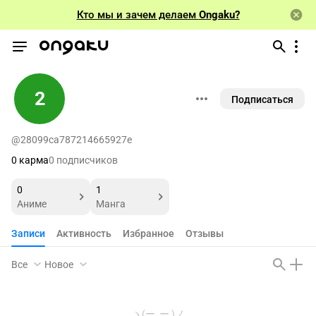
Кто мы и зачем делаем
Ongaku?
2
Подписаться
@28099ca787214665927e
0 карма
0 подписчиков
0
1
Аниме
Манга
Записи
Активность
Избранное
Отзывы
Все
Новое
ヽ(ー_ー )ノ