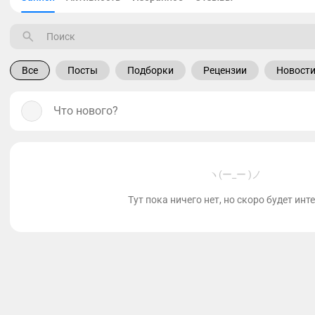
Все
Посты
Подборки
Рецензии
Новост
Что нового?
ヽ(ー_ー )ノ
Тут пока ничего нет, но скоро будет инт