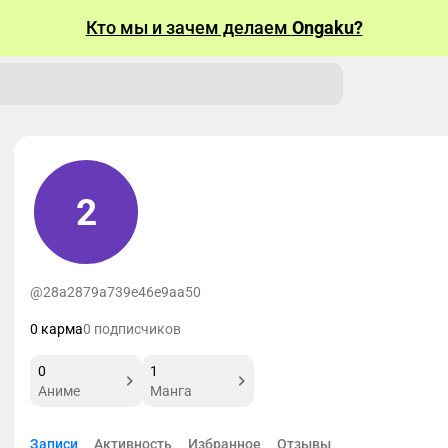
Кто мы и зачем делаем
Ongaku?
2
@28a2879a739e46e9aa50
0 карма
0 подписчиков
0
1
Аниме
Манга
Записи
Активность
Избранное
Отзывы