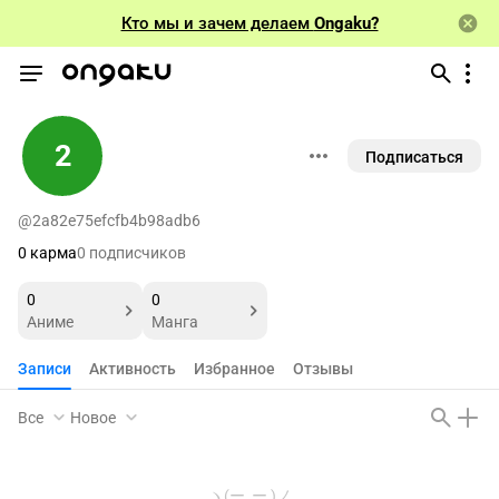
Кто мы и зачем делаем
Ongaku?
2
Подписаться
@2a82e75efcfb4b98adb6
0 карма
0 подписчиков
0
0
Аниме
Манга
Записи
Активность
Избранное
Отзывы
Все
Новое
ヽ(ー_ー )ノ