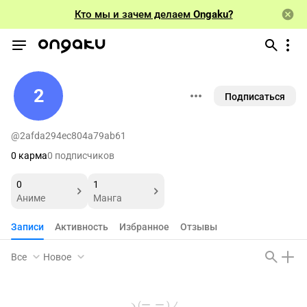
Кто мы и зачем делаем
Ongaku?
2
Подписаться
@2afda294ec804a79ab61
0 карма
0 подписчиков
0
1
Аниме
Манга
Записи
Активность
Избранное
Отзывы
Все
Новое
ヽ(ー_ー )ノ