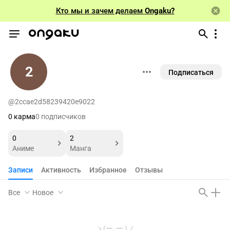
Кто мы и зачем делаем
Ongaku?
2
Подписаться
@2ccae2d58239420e9022
0 карма
0 подписчиков
0
2
Аниме
Манга
Записи
Активность
Избранное
Отзывы
Все
Новое
ヽ(ー_ー )ノ