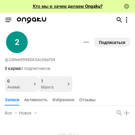
Кто мы и зачем делаем
Ongaku?
2
Подписаться
@2d9ee99980654c0daf59
0 карма
0 подписчиков
0
1
Аниме
Манга
Записи
Активность
Избранное
Отзывы
Все
Новое
ヽ(ー_ー )ノ